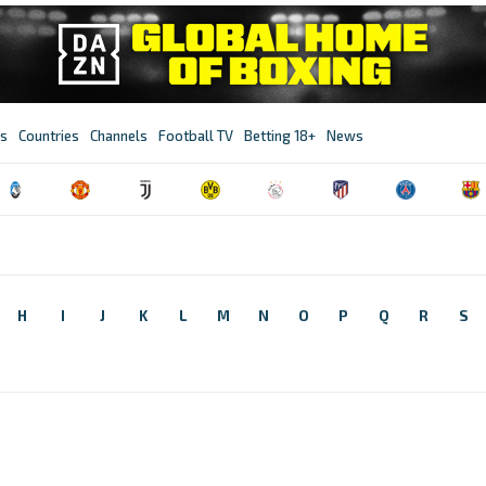
s
Countries
Channels
Football TV
Betting 18+
News
H
I
J
K
L
M
N
O
P
Q
R
S