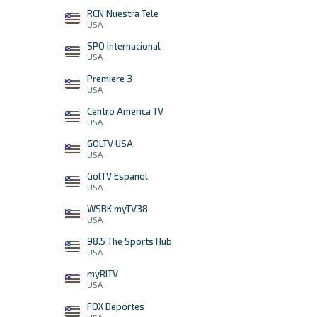
RCN Nuestra Tele
USA
SPO Internacional
USA
Premiere 3
USA
Centro America TV
USA
GOLTV USA
USA
GolTV Espanol
USA
WSBK myTV38
USA
98.5 The Sports Hub
USA
myRITV
USA
FOX Deportes