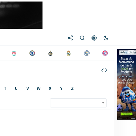
T
U
V
W
X
Y
Z