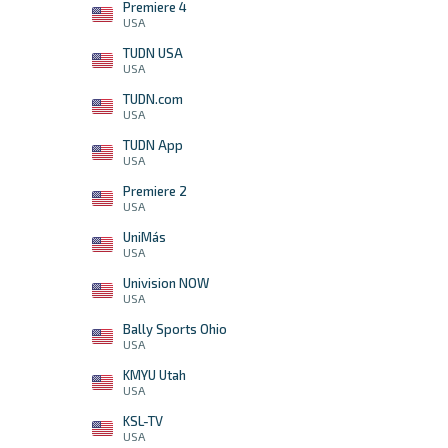
Premiere 4
USA
TUDN USA
USA
TUDN.com
USA
TUDN App
USA
Premiere 2
USA
UniMás
USA
Univision NOW
USA
Bally Sports Ohio
USA
KMYU Utah
USA
KSL-TV
USA