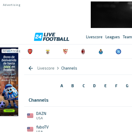
Livescore
Leagues
Team
Livescore
Channels
A
B
C
D
E
F
G
Channels
DAZN
USA
fuboTV
USA