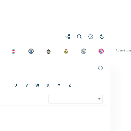
T
U
V
W
X
Y
Z