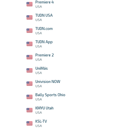
Premiere 4
USA
TUDN USA
USA
TUDN.com
USA
TUDN App
USA
Premiere 2
USA
UniMás
USA
Univision NOW
USA
Bally Sports Ohio
USA
KMYU Utah
USA
KSL-TV
USA