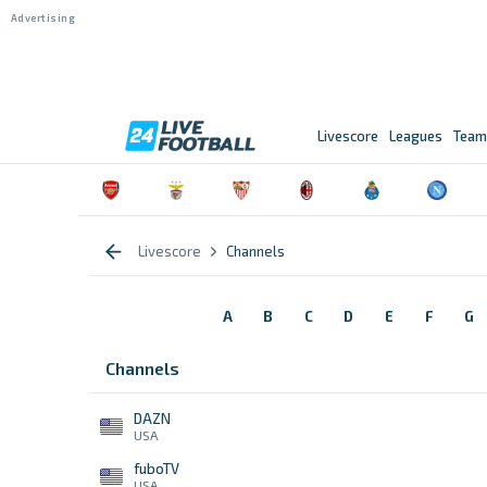
Livescore
Leagues
Team
Livescore
Channels
A
B
C
D
E
F
G
Channels
DAZN
USA
fuboTV
USA