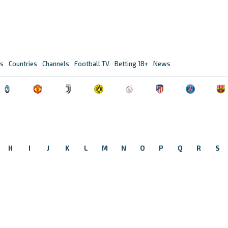
s
Countries
Channels
Football TV
Betting 18+
News
H
I
J
K
L
M
N
O
P
Q
R
S