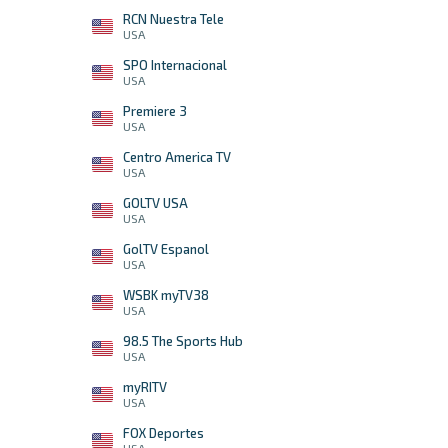
RCN Nuestra Tele
USA
SPO Internacional
USA
Premiere 3
USA
Centro America TV
USA
GOLTV USA
USA
GolTV Espanol
USA
WSBK myTV38
USA
98.5 The Sports Hub
USA
myRITV
USA
FOX Deportes