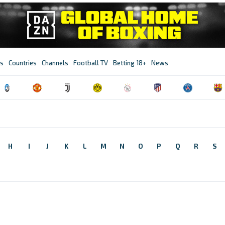
s
Countries
Channels
Football TV
Betting 18+
News
H
I
J
K
L
M
N
O
P
Q
R
S