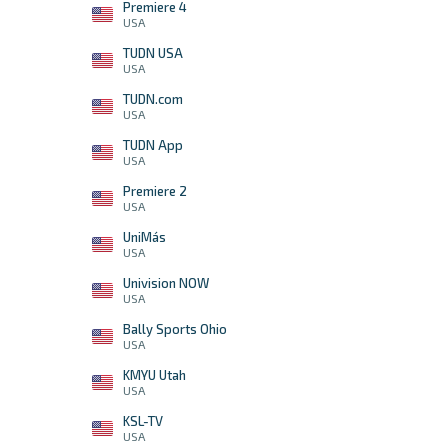
Premiere 4
USA
TUDN USA
USA
TUDN.com
USA
TUDN App
USA
Premiere 2
USA
UniMás
USA
Univision NOW
USA
Bally Sports Ohio
USA
KMYU Utah
USA
KSL-TV
USA