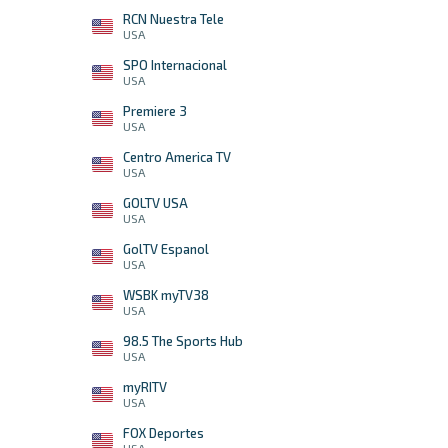
RCN Nuestra Tele
USA
SPO Internacional
USA
Premiere 3
USA
Centro America TV
USA
GOLTV USA
USA
GolTV Espanol
USA
WSBK myTV38
USA
98.5 The Sports Hub
USA
myRITV
USA
FOX Deportes