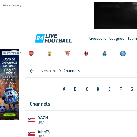
Livescore
Leagues
Team
Livescore
Channels
A
B
C
D
E
F
G
Channels
DAZN
USA
fuboTV
USA