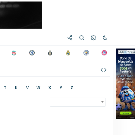
T
U
V
W
X
Y
Z