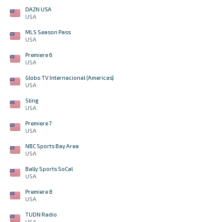
DAZN USA
USA
MLS Season Pass
USA
Premiere 6
USA
Globo TV Internacional (Americas)
USA
Sling
USA
Premiere 7
USA
NBC Sports Bay Area
USA
Bally Sports SoCal
USA
Premiere 8
USA
TUDN Radio
USA