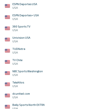
ESPN Deportes USA
USA
ESPN Deportes+ USA
USA
360 Sports TV
USA
Univision USA
USA
TUDNxtra
USA
TV Chile
USA
NBC Sports Washington
USA
TeleXitos
USA
dcunited.com
USA
Bally Sports North EXTRA
USA