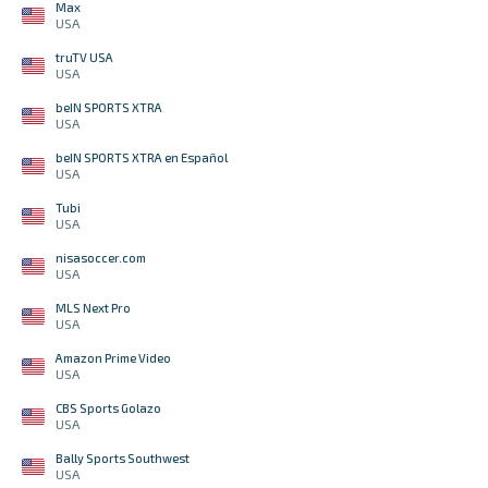
Max
USA
truTV USA
USA
beIN SPORTS XTRA
USA
beIN SPORTS XTRA en Español
USA
Tubi
USA
nisasoccer.com
USA
MLS Next Pro
USA
Amazon Prime Video
USA
CBS Sports Golazo
USA
Bally Sports Southwest
USA