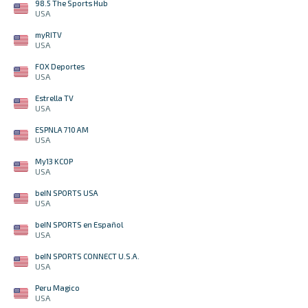
98.5 The Sports Hub
USA
myRITV
USA
FOX Deportes
USA
Estrella TV
USA
ESPNLA 710 AM
USA
My13 KCOP
USA
beIN SPORTS USA
USA
beIN SPORTS en Español
USA
beIN SPORTS CONNECT U.S.A.
USA
Peru Magico
USA