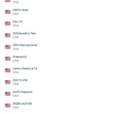
USA
KMYU Utah
USA
KSL-TV
USA
RCN Nuestra Tele
USA
SPO Internacional
USA
Premiere 3
USA
Centro America TV
USA
GOLTV USA
USA
GolTV Espanol
USA
WSBK myTV38
USA