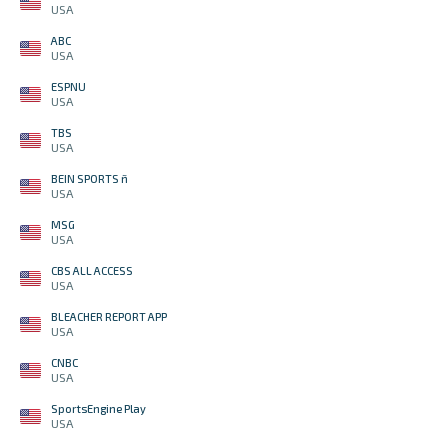
USA
ABC
USA
ESPNU
USA
TBS
USA
BEIN SPORTS ñ
USA
MSG
USA
CBS ALL ACCESS
USA
BLEACHER REPORT APP
USA
CNBC
USA
SportsEngine Play
USA