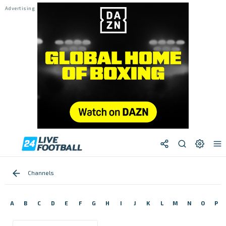
Channels
A
B
C
D
E
F
G
H
I
J
K
L
M
N
O
P