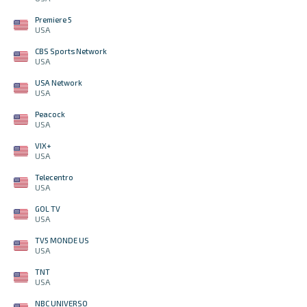
Premiere 5
USA
CBS Sports Network
USA
USA Network
USA
Peacock
USA
VIX+
USA
Telecentro
USA
GOL TV
USA
TV5 MONDE US
USA
TNT
USA
NBC UNIVERSO